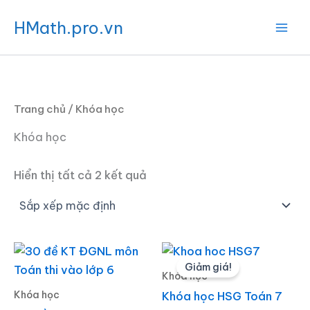
Nhảy
HMath.pro.vn
tới
nội
dung
Trang chủ
/ Khóa học
Khóa học
Hiển thị tất cả 2 kết quả
Giá
Giá
gốc
hiện
Giảm giá!
là:
tại
Khóa học
1.200.000 ₫.
là:
Khóa học
Khóa học HSG Toán 7
490.