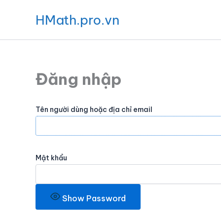
Nhảy
HMath.pro.vn
tới
nội
dung
Đăng nhập
Tên người dùng hoặc địa chỉ email
Mật khẩu
Show Password