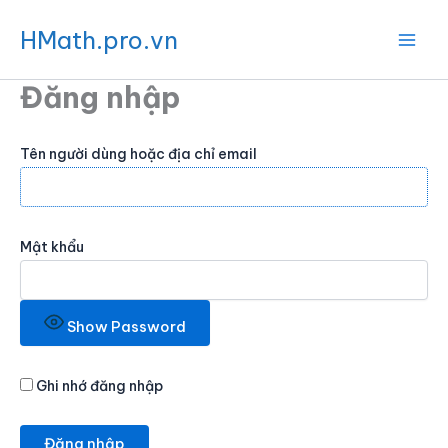
Nhảy
HMath.pro.vn
tới
nội
Đăng nhập
dung
Tên người dùng hoặc địa chỉ email
Mật khẩu
Show Password
Ghi nhớ đăng nhập