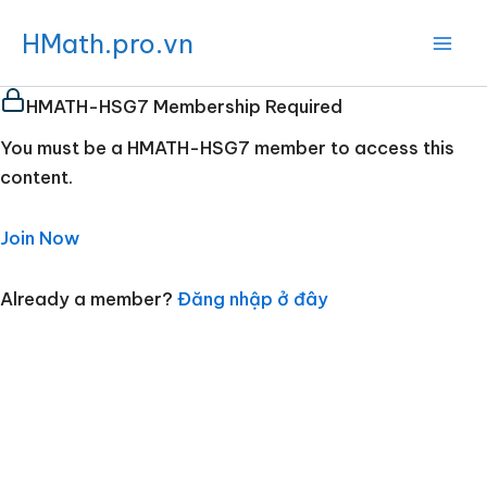
Nhảy
HMath.pro.vn
tới
nội
dung
HMATH-HSG7 Membership Required
You must be a HMATH-HSG7 member to access this
content.
Join Now
Already a member?
Đăng nhập ở đây